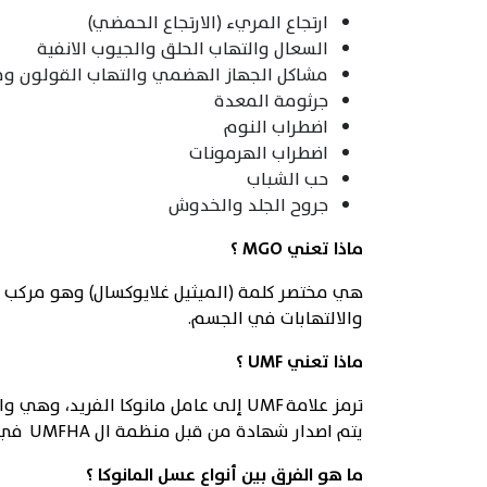
ارتجاع المريء (الارتجاع الحمضي)
السعال والتهاب الحلق والجيوب الانفية
مشاكل الجهاز الهضمي والتهاب القولون وق
جرثومة المعدة
اضطراب النوم
اضطراب الهرمونات
حب الشباب
جروح الجلد والخدوش
ماذا تعني
MGO
؟
هي مختصر كلمة (الميثيل غلايوكسال) وهو مركب ط
والالتهابات في الجسم.
ماذا تعني
UMF
؟
ترمز علامة UMF إلى عامل مانوكا الف
يتم اصدار شهادة من قبل منظمة ال UMFHA في نيوزيلندا توضح تفاصيل الفحص وجودة عسل المانوكا طبقا للمقاييس المعتمدة.
ما هو الفرق بين أنواع عسل المانوكا
؟