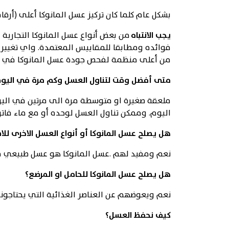
بشكل عام كلما كان تركيز عسل المانوكا أعلى (أرقام MGO, UMF) يكون العسل ذو مفعول علاجي أع
يجب الانتباه
فوائده ومطابقا للمقاييس المعتمدة. واي تغيير
من أعلى منظمة لفحص جودة عسل المانوكا في نيوز
متى أفضل وقت لتناول العسل وكم مرة في اليو
ملعقة صغيرة او متوسطة مرة الى مرتين في اليوم
اليوم. وممكن تناول العسل لوحده أو مع ماء فاتر.
هل يصلح عسل المانوكا أو أنواع العسل الاخرى للا
نعم ومفيد لهم .عسل المانوكا هو عسل طبيعي مئ
هل يصلح عسل المانوكا للحامل او المرضع؟
نعم ويعوضهم عن العناصر الغذائية التي يحتاجونها
كيف نحفظ العسل؟