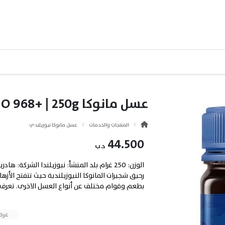
عسل مانوكا UMF 22+ | MGO 968+ | 250g
المنتجات والخدمات
عسل مانوكا نيوزيلندي
44.500
د.ب
الوزن: 250 غرام بلد المنشأ: نيوزيلندا الشر
رحيق شجيرات المانوكا النيوزيلندية حيث تتفتح الأز
بطعم وقوام مختلف عن أنواع العسل الاخرى. تعرف ع
عرض