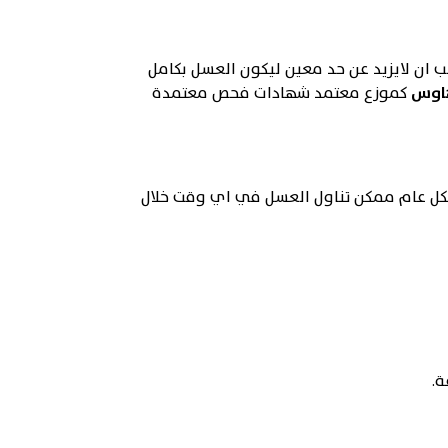
واع عسل المانوكا التجارية المعرضة للتسخين والتلاعب في المكونات. حيث ان عامل ال HMF يجب ان لايزيد عن حد معين ليكون العسل بكامل
هاوس
كموزع معتمد شهادات فحص معتمدة
شكل عام ممكن تناول العسل في اي وقت خلال
ة.