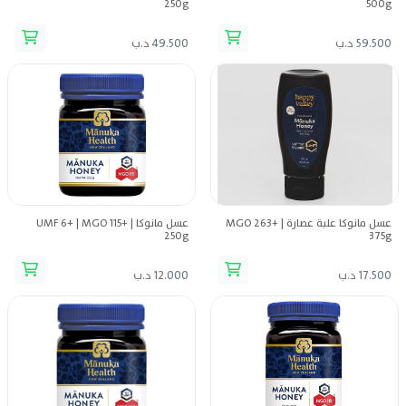
250g
500g
59.500 د.ب
49.500 د.ب
عسل مانوكا علبة عصارة MGO 263+ |
عسل مانوكا UMF 6+ | MGO 115+ |
250g
375g
17.500 د.ب
12.000 د.ب