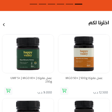
اخترنا لكم
عسل مانوكا MGO 50+ | 500g
عسل مانوكا UMF 5+ | MGO 83+ |
250g
12.500 د.ب
9.000 د.ب