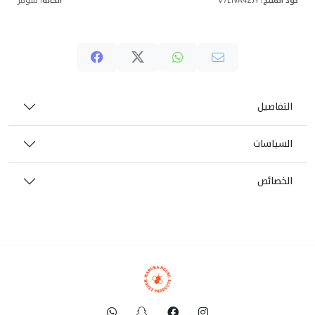
كود المنتج:
V7L1VA4ZJY
الحالة:
متوفر
التفاصيل
السياسات
الخصائص