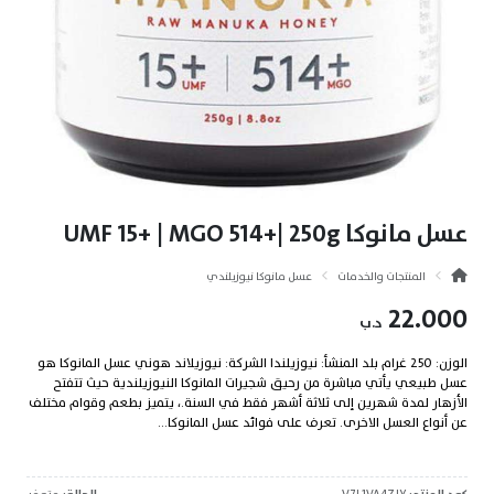
عسل مانوكا UMF 15+ | MGO 514+| 250g
المنتجات والخدمات
عسل مانوكا نيوزيلندي
22.000
د.ب
الوزن: 250 غرام بلد المنشأ: نيوزيلندا الشركة: نيوزيلاند هوني عسل المانوكا هو
عسل طبيعي يأتي مباشرة من رحيق شجيرات المانوكا النيوزيلندية حيث تتفتح
الأزهار لمدة شهرين إلى ثلاثة أشهر فقط في السنة.، يتميز بطعم وقوام مختلف
عن أنواع العسل الاخرى. تعرف على فوائد عسل المانوكا...