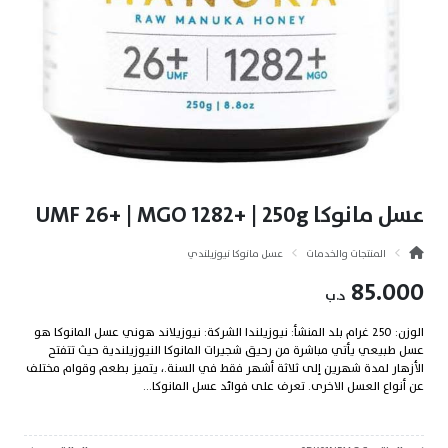
عسل مانوكا UMF 26+ | MGO 1282+ | 250g
المنتجات والخدمات
عسل مانوكا نيوزيلندي
85.000
د.ب
الوزن: 250 غرام بلد المنشأ: نيوزيلندا الشركة: نيوزيلاند هوني عسل المانوكا هو
عسل طبيعي يأتي مباشرة من رحيق شجيرات المانوكا النيوزيلندية حيث تتفتح
الأزهار لمدة شهرين إلى ثلاثة أشهر فقط في السنة.، يتميز بطعم وقوام مختلف
عن أنواع العسل الاخرى. تعرف على فوائد عسل المانوكا...