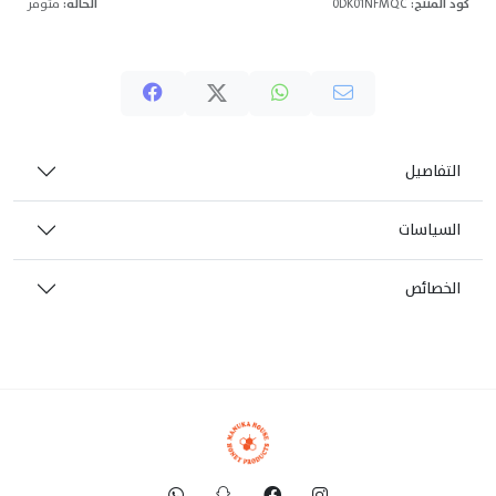
كود المنتج:
0DK01NFMQC
الحالة:
متوفر
التفاصيل
السياسات
الخصائص